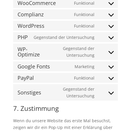
WooCommerce
Funktional
Consent
to
Complianz
Funktional
Consent
service
to
WordPress
Funktional
woocommerce
Consent
service
to
PHP
Gegenstand der Untersuchung
complianz
Consent
service
to
WP-
Gegenstand der
wordpress
Optimize
service
Consent
Untersuchung
php
to
Google Fonts
Marketing
service
Consent
wp-
to
PayPal
Funktional
Consent
optimize
service
to
Gegenstand der
google-
Sonstiges
service
Consent
Untersuchung
fonts
paypal
to
7. Zustimmung
service
sonstiges
Wenn du unsere Website das erste Mal besuchst,
zeigen wir dir ein Pop-Up mit einer Erklärung über